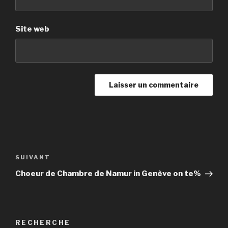
Site web
Navigation
de
Article
SUIVANT
l’article
suivant
Choeur de Chambre de Namur in Genève on te%
RECHERCHE