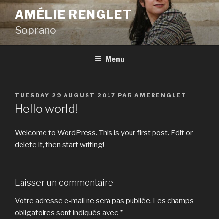
Aller
AMÉLIE RENGLET
au
Soprano
contenu
principal
Menu
PUBLIÉ
TUESDAY 29 AUGUST 2017
PAR
AMERENGLET
LE
Hello world!
Welcome to WordPress. This is your first post. Edit or
delete it, then start writing!
Laisser un commentaire
Votre adresse e-mail ne sera pas publiée.
Les champs
obligatoires sont indiqués avec
*